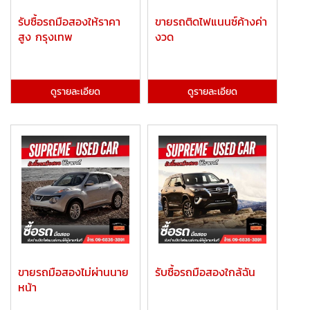
รับซื้อรถมือสองให้ราคา
ขายรถติดไฟแนนซ์ค้างค่า
สูง กรุงเทพ
งวด
ดูรายละเอียด
ดูรายละเอียด
ขายรถมือสองไม่ผ่านนาย
รับซื้อรถมือสองใกล้ฉัน
หน้า